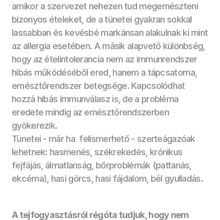
amikor a szervezet nehezen tud megemészteni 
bizonyos ételeket, de a tünetei gyakran sokkal 
lassabban és kevésbé markánsan alakulnak ki mint 
az allergia esetében. A másik alapvető különbség, 
hogy az ételintolerancia nem az immunrendszer 
hibás működéséből ered, hanem a tápcsatorna, 
emésztőrendszer betegsége. Kapcsolódhat 
hozzá hibás immunválasz is, de a probléma 
eredete mindig az emésztőrendszerben 
gyökerezik. 
Tünetei - már ha  felismerhető - szerteágazóak 
lehetnek: hasmenés, székrekedés, krónikus 
fejfájás, álmatlanság, bőrproblémák (pattanás, 
ekcéma), hasi görcs, hasi fájdalom, bél gyulladás. 
A tejfogyasztásról régóta tudjuk, hogy nem 