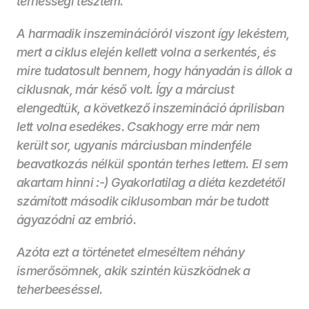
terhességi tesztem. 
A harmadik inszeminációról viszont így lekéstem, 
mert a ciklus elején kellett volna a serkentés, és 
mire tudatosult bennem, hogy hányadán is állok a 
ciklusnak, már késő volt. Így a márciust 
elengedtük, a következő inszemináció áprilisban 
lett volna esedékes. Csakhogy erre már nem 
került sor, ugyanis márciusban mindenféle 
beavatkozás nélkül spontán terhes lettem. El sem 
akartam hinni :-) Gyakorlatilag a diéta kezdetétől 
számított második ciklusomban már be tudott 
ágyazódni az embrió.
Azóta ezt a történetet elmeséltem néhány 
ismerősömnek, akik szintén küszködnek a 
teherbeeséssel.