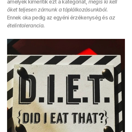
amelyek kimerítik ezt a kategóriát, 
mégis ki kell 
őket teljesen zárnunk a táplálkozásunkból. 
Ennek oka pedig az egyéni érzékenység és
 az 
ételintolerancia.