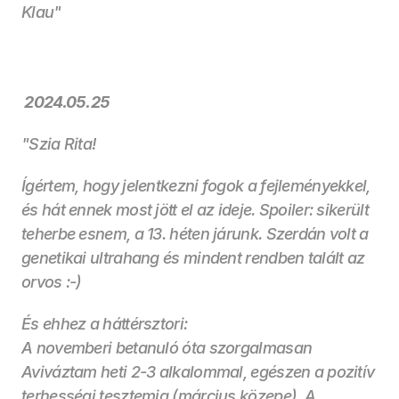
Klau"
 2024.05.25
"Szia Rita!
Ígértem, hogy jelentkezni fogok a fejleményekkel, 
és hát ennek most jött el az ideje. Spoiler: sikerült 
teherbe esnem, a 13. héten járunk. Szerdán volt a 
genetikai ultrahang és mindent rendben talált az 
orvos :-)
És ehhez a háttérsztori:
A novemberi betanuló óta szorgalmasan 
Aviváztam heti 2-3 alkalommal, egészen a pozitív 
terhességi tesztemig (március közepe). A 