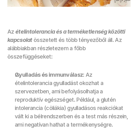
Az 
ételintolerancia és a terméketlenség közötti 
kapcsolat
összetett és több tényezőből áll. Az 
alábbiakban részletezem a főbb 
összefüggéseket:
Gyulladás és immunválasz
: Az 
ételintolerancia gyulladást okozhat a 
szervezetben, ami befolyásolhatja a 
reproduktív egészséget. Például, a glutén 
intolerancia (cöliákia) gyulladásos reakciókat 
vált ki a bélrendszerben és a test más részein, 
ami negatívan hathat a termékenységre.