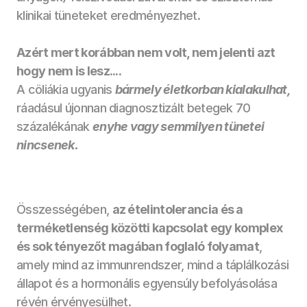
klinikai tüneteket eredményezhet.
Azért mert korábban nem volt, nem jelenti azt 
hogy nem is lesz....
A cöliákia ugyanis 
bármely életkorban kialakulhat,
ráadásul újonnan diagnosztizált betegek 70 
százalékának 
enyhe vagy semmilyen tünetei 
nincsenek.
Összességében, 
az ételintolerancia és a 
terméketlenség közötti kapcsolat egy komplex 
és sok tényezőt magában foglaló folyamat
, 
amely mind az immunrendszer, mind a táplálkozási 
állapot és a hormonális egyensúly befolyásolása 
révén érvényesülhet. 