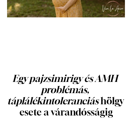
Egy pajzsimirigy és AMH 
problémás, 
táplálékintoleranciás
 hölgy 
esete a várandósságig