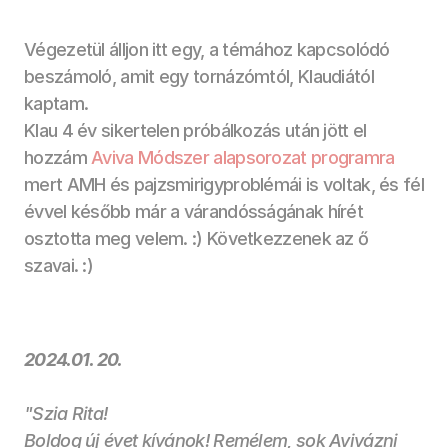
Végezetül álljon itt egy, a témához kapcsolódó 
beszámoló, amit egy tornázómtól, Klaudiától 
kaptam. 
Klau 4 év sikertelen próbálkozás után jött el 
hozzám 
Aviva Módszer alapsorozat programra 
mert AMH és pajzsmirigyproblémái is voltak, és fél 
évvel később már a várandósságának hírét 
osztotta meg velem. :) Következzenek az ő 
szavai. :)
2024.01. 20.
"Szia Rita!
Boldog új évet kívánok! Remélem, sok Avivázni 