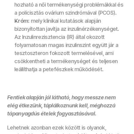
hozható a női termékenységi problémákkal és 
a policisztás ovárium szindrómával (PCOS).
Króm:
 mely klinikai kutatások alapján 
bizonyítottan javítja az inzulinérzékenységet. 
Az Inzulinrezisztencia (IR) által okozott 
folyamatosan magas inzulinszint együtt jár a 
tesztoszteron fokozott termelésével, ami 
csökkentheti a termékenységet és teljesen 
leállíthatja a petefészkek működését.
Fentiek alapján jól látható, hogy messze nem 
elég étkezünk, táplálkoznunk kell, méghozzá 
tápanyagdús ételek fogyasztásával.
Lehetnek azonban ezek között is olyanok, 