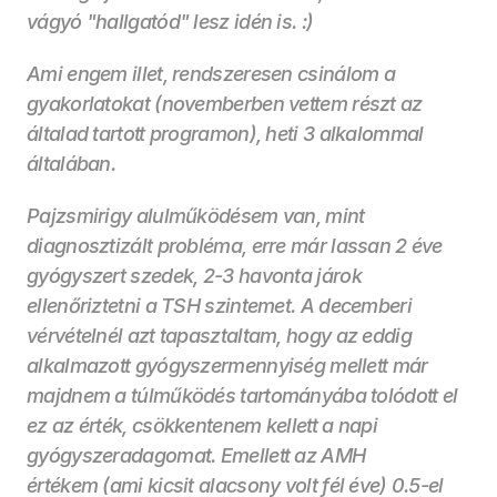
vágyó "hallgatód" lesz idén is. :)
Ami engem illet, rendszeresen csinálom a 
gyakorlatokat (novemberben vettem részt az 
általad tartott programon), heti 3 alkalommal 
általában.
Pajzsmirigy alulműködésem van, mint 
diagnosztizált probléma, erre már lassan 2 éve 
gyógyszert szedek, 2-3 havonta járok 
ellenőriztetni a TSH szintemet. A decemberi 
vérvételnél azt tapasztaltam, hogy az eddig 
alkalmazott gyógyszermennyiség mellett már 
majdnem a túlműködés tartományába tolódott el 
ez az érték, csökkentenem kellett a napi 
gyógyszeradagomat. Emellett az AMH 
értékem (ami kicsit alacsony volt fél éve) 0.5-el 