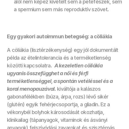
alól nem képez kivételt sem a petefészek, sem 
a spermium sem más reproduktív szövet.
Egy gyakori autoimmun betegség: a cöliákia
A cöliákia (lisztérzékenység) egy jól dokumentált 
példa az ételintolerancia és a terméketlenség 
közötti kapcsolatra.  
A kezeletlen cöliákia 
ugyanis összefügghet a női és férfi 
terméketlenséggel, a spontán vetéléssel és a 
korai menopauzával. 
kiváltója a kalászos 
gabonafélékben (búza, árpa, rozs) lévő sikér 
(glutén) egyik fehérjecsoportja, a gliadin. Ez a 
vékonybél bolyhok károsodását okozhatja, 
klinikailag (tápanyagok, vitaminok és ásványi 
anyagok) felszívódási zavarokat és szisztémás 