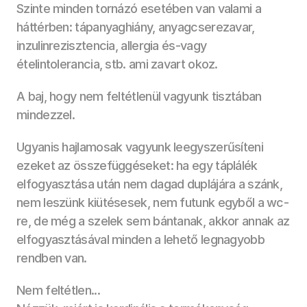
Szinte minden tornázó esetében van valami a 
háttérben: tápanyaghiány, anyagcserezavar, 
inzulinrezisztencia, allergia és-vagy 
ételintolerancia, stb. ami zavart okoz. 
A baj, hogy nem feltétlenül vagyunk tisztában 
mindezzel. 
Ugyanis hajlamosak vagyunk leegyszerűsíteni 
ezeket az összefüggéseket: ha egy táplálék 
elfogyasztása után nem dagad duplájára a szánk, 
nem leszünk kiütésesek, nem futunk egyből a wc-
re, de még a szelek sem bántanak, akkor annak az 
elfogyasztásával minden a lehető legnagyobb 
rendben van. 
Nem feltétlen...  