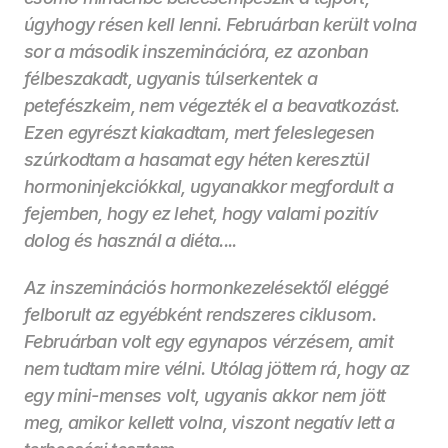
úgyhogy résen kell lenni. Februárban került volna 
sor a második inszeminációra, ez azonban 
félbeszakadt, ugyanis túlserkentek a 
petefészkeim, nem végezték el a beavatkozást. 
Ezen egyrészt kiakadtam, mert feleslegesen 
szúrkodtam a hasamat egy héten keresztül 
hormoninjekciókkal, ugyanakkor megfordult a 
fejemben, hogy ez lehet, hogy valami pozitív 
dolog és használ a diéta....
Az inszeminációs hormonkezelésektől eléggé 
felborult az egyébként rendszeres ciklusom. 
Februárban volt egy egynapos vérzésem, amit 
nem tudtam mire vélni. Utólag jöttem rá, hogy az 
egy mini-menses volt, ugyanis akkor nem jött 
meg, amikor kellett volna, viszont negatív lett a 