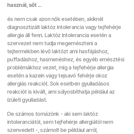
használ, sőt ...
és nem csak azon nők esetében, akiknél 
diagnosztizált laktóz intolerancia vagy tejfehérje 
allergia áll fenn. Laktóz Intolerancia esetén a 
szervezet nem tudja megemészteni a 
tejtermékben lévő laktózt ami hasfájáshoz, 
puffadáshoz, hasmenéshez, és egyéb emésztési 
problémákhoz vezet, míg a tejfehérje allergia 
esetén a kazein vagy tejsavó fehérje okoz 
allergiás reakciót. Sok esetben gyulladásos 
reakciót is kivált, ami súlyosbíthatja például az 
ízületi gyulladást.
De számos tornázónk - aki sem laktóz 
intoleranciától, sem tejfehérje allergiától nem 
szenvedett -, számolt be például arról, 