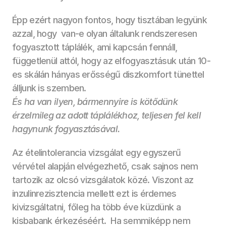
Épp ezért nagyon fontos, hogy tisztában legyünk 
azzal, hogy  van-e olyan általunk rendszeresen 
fogyasztott táplálék, ami kapcsán fennáll, 
függetlenül attól, hogy az elfogyasztásuk után 10-
es skálán hányas erősségű diszkomfort tünettel 
álljunk is szemben.
És ha van ilyen, bármennyire is kötődünk 
érzelmileg az adott táplálékhoz, teljesen fel kell 
hagynunk fogyasztásával. 
Az ételintolerancia vizsgálat egy egyszerű 
vérvétel alapján elvégezhető, csak sajnos nem 
tartozik az olcsó vizsgálatok közé. Viszont az  
inzulinrezisztencia mellett ezt is érdemes 
kivizsgáltatni, főleg ha több éve küzdünk a 
kisbabank érkezéséért.  Ha semmiképp nem 