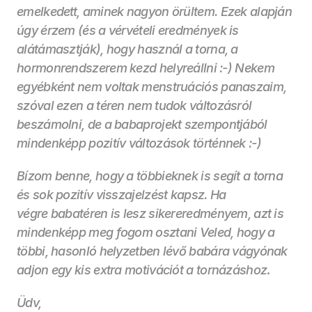
emelkedett, aminek nagyon örültem. Ezek alapján 
úgy érzem (és a vérvételi eredmények is 
alátámasztják), hogy használ a torna, a 
hormonrendszerem kezd helyreállni :-) Nekem 
egyébként nem voltak menstruációs panaszaim, 
szóval ezen a téren nem tudok változásról 
beszámolni, de a babaprojekt szempontjából 
mindenképp pozitív változások történnek :-)
Bízom benne, hogy a többieknek is segít a torna 
és sok pozitív visszajelzést kapsz. Ha 
végre babatéren is lesz sikereredményem, azt is 
mindenképp meg fogom osztani Veled, hogy a 
többi, hasonló helyzetben lévő babára vágyónak 
adjon egy kis extra motivációt a tornázáshoz
.
Üdv, 