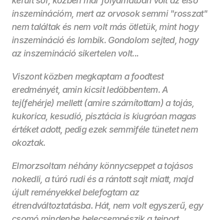
került sor, közben már folyamatban volt az első 
inszeminációm, mert az orvosok semmi "rosszat" 
nem találtak és nem volt más ötletük, mint hogy 
inszemináció és lombik. Gondolom sejted, hogy 
az inszemináció sikertelen volt...
Viszont közben megkaptam a foodtest 
eredményét, amin kicsit ledöbbentem. A 
tej(fehérje) mellett (amire számítottam) a tojás, 
kukorica, kesudió, pisztácia is kiugróan magas 
értéket adott, pedig ezek semmiféle tünetet nem 
okoztak.
Elmorzsoltam néhány könnycseppet a tojásos 
nokedli, a túró rudi és a rántott sajt miatt, majd 
újult reményekkel belefogtam az 
étrendváltoztatásba. Hát, nem volt egyszerű, egy 
csomó mindenbe belecsempészik a tejport, 