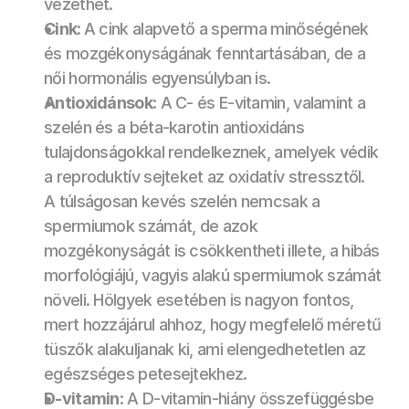
vezethet.
Cink: 
A cink alapvető a sperma minőségének 
és mozgékonyságának fenntartásában, de a 
női hormonális egyensúlyban is.
Antioxidánsok
: A C- és E-vitamin, valamint a 
szelén és a béta-karotin antioxidáns 
tulajdonságokkal rendelkeznek, amelyek védik 
a reproduktív sejteket az oxidatív stressztől. 
A túlságosan kevés szelén nemcsak a 
spermiumok számát, de azok 
mozgékonyságát is csökkentheti illete, a hibás 
morfológiájú, vagyis alakú spermiumok számát 
növeli. Hölgyek esetében is nagyon fontos, 
mert hozzájárul ahhoz, hogy megfelelő méretű 
tüszők alakuljanak ki, ami elengedhetetlen az 
egészséges petesejtekhez. 
D-vitamin
: A D-vitamin-hiány összefüggésbe 