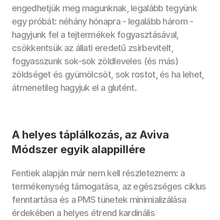
engedhetjük meg magunknak, legalább tegyünk 
egy próbát: néhány hónapra - legalább három - 
hagyjunk fel a tejtermékek fogyasztásával, 
csökkentsük az állati eredetű zsírbevitelt, 
fogyasszunk sok-sok zöldleveles (és más) 
zöldséget és gyümölcsöt, sok rostot, és ha lehet, 
átmenetileg hagyjuk el a glutént.
A helyes táplálkozás, az Aviva 
Módszer egyik alappillére
Fentiek alapján már nem kell részleteznem: a 
termékenység támogatása, az egészséges ciklus 
fenntartása és a PMS tünetek minimializálása 
érdekében a helyes étrend kardinális 