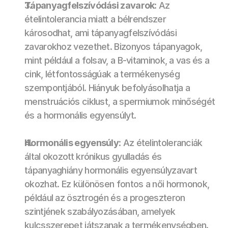
Tápanyagfelszívódási zavarok
: Az 
ételintolerancia miatt a bélrendszer 
károsodhat, ami tápanyagfelszívódási 
zavarokhoz vezethet. Bizonyos tápanyagok, 
mint például a folsav, a B-vitaminok, a vas és a 
cink, létfontosságúak a termékenység 
szempontjából. Hiányuk befolyásolhatja a 
menstruációs ciklust, a spermiumok minőségét 
és a hormonális egyensúlyt. 
Hormonális egyensúly
: Az ételintoleranciák 
által okozott krónikus gyulladás és 
tápanyaghiány hormonális egyensúlyzavart 
okozhat. Ez különösen fontos a női hormonok, 
például az ösztrogén és a progeszteron 
szintjének szabályozásában, amelyek 
kulcsszerepet játszanak a termékenységben.