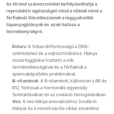
Az étrend számos módon befolyásolhatja a 
reproduktív egészséget mind a nőknél mind a 
férfiaknál. Következzenek a leggyakoribb 
tápanyaghiányok és  ezek hatása a 
termékenységre.
Folsav
: A folsav létfontosságú a DNS-
szintézishez és a sejtosztódáshoz. Hiánya 
összefüggésbe hozható a nők 
terméketlenségével és a férfiaknál a 
spermaképződés problémáival.
B-vitaminok
: A B-vitaminok, különösen a B6 és 
B12, fontosak a hormonális egyensúly 
fenntartásában és az ovuláció támogatásában.
Vas
: A vas hiánya anovulációhoz (ovuláció 
hiánya) és a menstruációs ciklus zavarához 