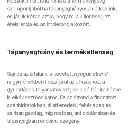
Nézzük, miért is kardinális a termékenység 
szempontjából ha tápanyaghiányosan étkezünk, 
és járjuk körbe azt is, hogy mi a különbség az 
ételallergia és az intolerancia között.
Tápanyaghiány és terméketlenség
Sajnos az általunk is követett 
nyugati étrend 
nagymértékben hozzájárul az elhízáshoz, a 
gyulladásos folyamatokhoz, de a bélflórára nézve 
is elképesztően káros. Ez az étrend a finomított 
szénhidrátokban, állati eredetű fehérjében és 
zsírban gazdag, míg rostban, antioxidánsban és 
tápanyagban rendkívül szegény.