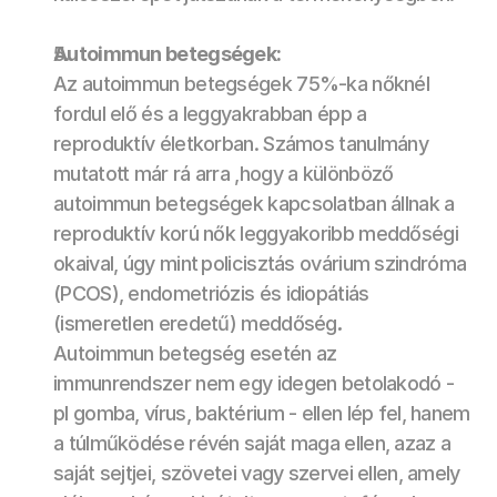
Autoimmun betegségek:
Az autoimmun betegségek 75%-ka nőknél 
fordul elő és a leggyakrabban épp a  
reproduktív életkorban. Számos tanulmány 
mutatott már rá arra ,hogy a különböző 
autoimmun betegségek kapcsolatban állnak a 
reproduktív korú nők leggyakoribb meddőségi 
okaival, úgy mint
policisztás ovárium szindróma 
(PCOS), endometriózis és idiopátiás 
(ismeretlen eredetű) meddőség
. 
Autoimmun betegség esetén az 
immunrendszer nem egy idegen betolakodó - 
pl gomba, vírus, baktérium - ellen lép fel, hanem 
a túlműködése révén saját maga ellen, azaz a 
saját sejtjei, szövetei vagy szervei ellen, amely 