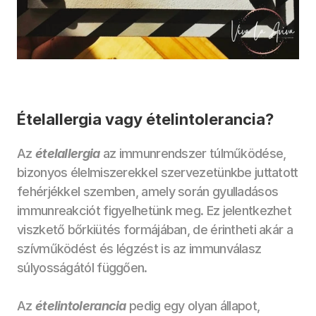
Ételallergia vagy ételintolerancia? 
Az 
ételallergia
 az immunrendszer túlműködése, 
bizonyos élelmiszerekkel szervezetünkbe juttatott 
fehérjékkel szemben, amely során gyulladásos 
immunreakciót figyelhetünk meg. Ez jelentkezhet 
viszkető bőrkiütés formájában, de érintheti akár a 
szívműködést és légzést is az immunválasz  
súlyosságától függően. 
Az 
ételintolerancia
 pedig egy olyan állapot, 