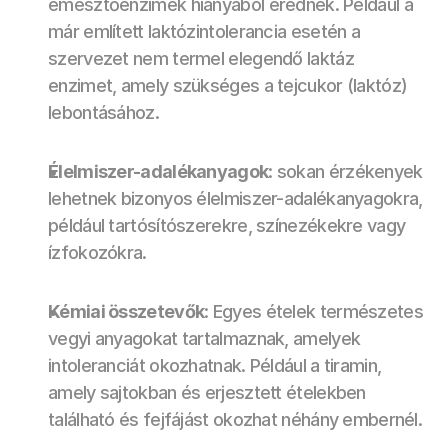
emésztőenzimek hiányából erednek. Például a 
már említett laktózintolerancia esetén a 
szervezet nem termel elegendő laktáz 
enzimet, amely szükséges a tejcukor (laktóz) 
lebontásához.
Élelmiszer-adalékanyagok
: sokan érzékenyek 
lehetnek bizonyos élelmiszer-adalékanyagokra, 
például tartósítószerekre, színezékekre vagy 
ízfokozókra.
Kémiai összetevők
: Egyes ételek természetes 
vegyi anyagokat tartalmaznak, amelyek 
intoleranciát okozhatnak. Például a tiramin, 
amely sajtokban és erjesztett ételekben 
található és fejfájást okozhat néhány embernél.