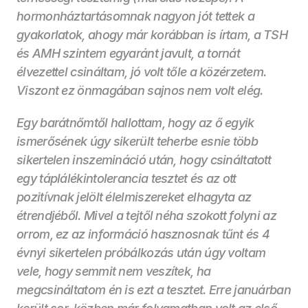
hormonháztartásomnak nagyon jót tettek a 
gyakorlatok, ahogy már korábban is írtam, a TSH 
és AMH szintem egyaránt javult, a tornát 
élvezettel csináltam, jó volt tőle a közérzetem. 
Viszont ez önmagában sajnos nem volt elég.
Egy barátnőmtől hallottam, hogy az ő egyik 
ismerősének úgy sikerült teherbe esnie több 
sikertelen inszemináció után, hogy csináltatott 
egy táplálékintolerancia tesztet és az ott 
pozitívnak jelölt élelmiszereket elhagyta az 
étrendjéből. Mivel a tejtől néha szokott folyni az 
orrom, ez az információ hasznosnak tűnt és 4 
évnyi sikertelen próbálkozás után úgy voltam 
vele, hogy semmit nem veszítek, ha 
megcsináltatom én is ezt a tesztet. Erre januárban 