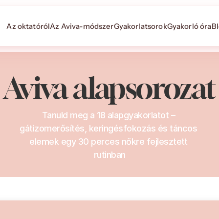
Az oktatóról
Az Aviva-módszer
Gyakorlatsorok
Gyakorló óra
B
Aviva alapsorozat
Tanuld meg a 18 alapgyakorlatot – 
gátizomerősítés, keringésfokozás és táncos 
elemek egy 30 perces nőkre fejlesztett 
rutinban