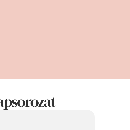
k szerint 
ssebb 
apsorozat