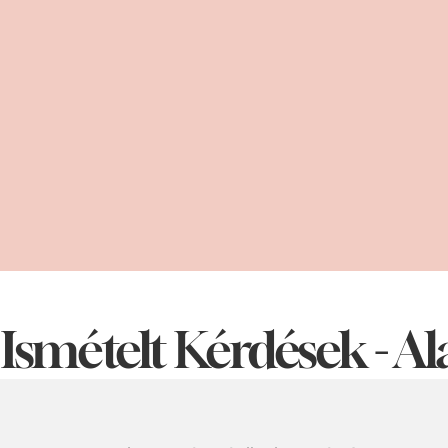
ámogatás a gyakorlatok helyes végrehajtásához  
ató csomag
élyes és online gyakoró alkalmak - mert a tapasztalato
végzői tartózkodnak biztonságos online térben - a legfri
és nyugodtan kérdezhetsz tőlem, szívesen válaszolok!
Ismételt Kérdések - Al