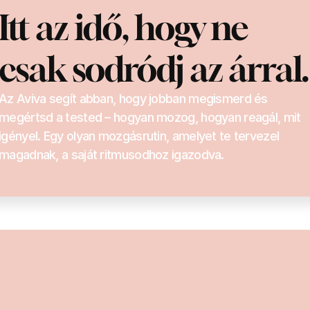
Itt az idő, hogy ne 
csak sodródj az árral.
Az Aviva segít abban, hogy jobban megismerd és 
megértsd a tested – hogyan mozog, hogyan reagál, mit 
igényel. Egy olyan mozgásrutin, amelyet te tervezel 
magadnak, a saját ritmusodhoz igazodva.