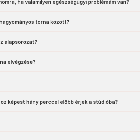
y hagyományos torna között?
 az alapsorozat?
rna elvégzése?
oz képest hány perccel előbb érjek a stúdióba? 