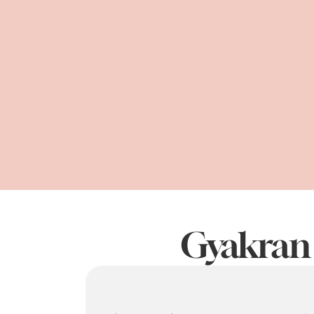
előzetes kérdőíven alapuló, személyes t
egy, az otthoni önálló gyakorlást támog
a programot követően  kedvezményes szem
hasznos a segítség :) 
zárt közösség, ahol csak az alapkurzus el
információkhoz itt jutsz hozzá először, 
Gyakran 