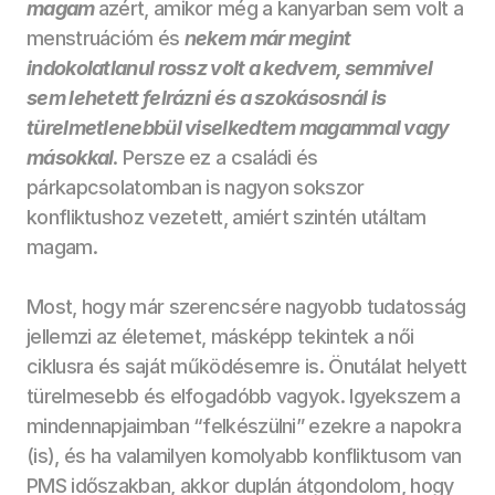
magam 
azért, amikor még a kanyarban sem volt a 
menstruációm és 
nekem már megint 
indokolatlanul rossz volt a kedvem, semmivel 
sem lehetett felrázni és a szokásosnál is 
türelmetlenebbül viselkedtem magammal vagy 
másokkal
. Persze ez a családi és 
párkapcsolatomban is nagyon sokszor 
konfliktushoz vezetett, amiért szintén utáltam 
magam.
Most, hogy már szerencsére nagyobb tudatosság 
jellemzi az életemet, másképp tekintek a női 
ciklusra és saját működésemre is. Önutálat helyett 
türelmesebb és elfogadóbb vagyok. Igyekszem a 
mindennapjaimban “felkészülni” ezekre a napokra 
(is), és ha valamilyen komolyabb konfliktusom van 
PMS időszakban, akkor duplán átgondolom, hogy 