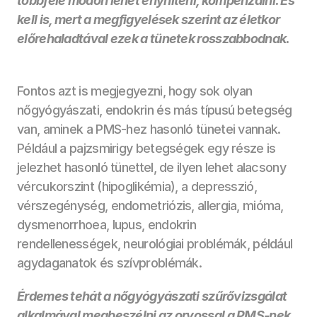
többféle módon lehet enyhíteni, kompenzálni. És 
kell is, mert a megfigyelések szerint az életkor 
előrehaladtával ezek a tünetek rosszabbodnak.
Fontos azt is megjegyezni, hogy sok olyan 
nőgyógyászati, endokrin és más típusú betegség 
van, aminek a PMS-hez hasonló tünetei vannak. 
Például a pajzsmirigy betegségek egy része is 
jelezhet hasonló tünettel, de ilyen lehet alacsony 
vércukorszint (hipoglikémia), a depresszió, 
vérszegénység, endometriózis, allergia, mióma, 
dysmenorrhoea, lupus, endokrin 
rendellenességek, neurológiai problémák, például 
agydaganatok és szívproblémák.
Érdemes tehát a nőgyógyászati szűrővizsgálat 
alkalmával megbeszélni az orvossal a PMS-nek 