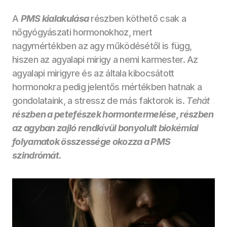
A 
PMS kialakulása
részben köthető csak a 
nőgyógyászati hormonokhoz, mert 
nagymértékben az agy működésétől is függ, 
hiszen az agyalapi mirigy a nemi karmester. Az 
agyalapi mirigyre és az általa kibocsátott 
hormonokra pedig jelentős mértékben hatnak a 
gondolataink, a stressz de más faktorok is. 
Tehát 
részben a petefészek hormontermelése, részben 
az agyban zajló rendkívül bonyolult biokémiai 
folyamatok összessége okozza a PMS 
szindrómát. 