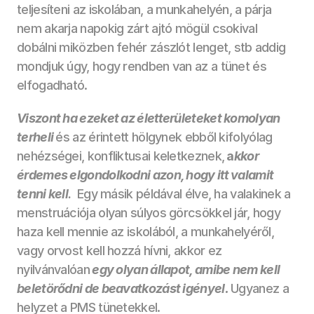
teljesíteni az iskolában, a munkahelyén, a párja 
nem akarja napokig zárt ajtó mögül csokival 
dobálni miközben fehér zászlót lenget, stb addig 
mondjuk úgy, hogy rendben van az a tünet és 
elfogadható.  
Viszont ha ezeket az életterületeket komolyan 
terheli 
és az érintett hölgynek ebből kifolyólag 
nehézségei, konfliktusai keletkeznek,
 a
kkor 
érdemes elgondolkodni azon, hogy itt valamit 
tenni kell
.  
Egy másik példával élve, ha valakinek a 
menstruációja olyan súlyos görcsökkel jár, hogy 
haza kell mennie az iskolából, a munkahelyéről, 
vagy orvost kell hozzá hívni, akkor ez 
nyilvánvalóan
egy olyan állapot, amibe nem kell 
beletörődni de beavatkozást igényel.
Ugyanez a 
helyzet a PMS tünetekkel.