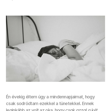
Én évekig éltem úgy a mindennapjaimat, hogy 
csak sodródtam ezekkel a tünetekkel. Ennek 
leginkább az volt az oka, hogy
 csak azzal a két 