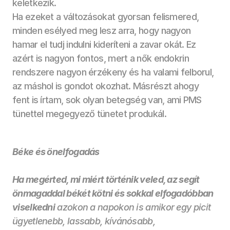
keletkezik. 
Ha ezeket a változásokat gyorsan felismered, 
minden esélyed meg lesz arra, hogy nagyon 
hamar el tudj indulni kideríteni a zavar okát. Ez 
azért is nagyon fontos, mert a nők endokrin 
rendszere nagyon érzékeny és ha valami felborul, 
az máshol is gondot okozhat. Másrészt ahogy 
fent is írtam, sok olyan betegség van, ami PMS 
tünettel megegyező tünetet produkál. 
Béke és önelfogadás
Ha megérted, mi miért történik veled, az segít 
önmagaddal békét kötni és sokkal elfogadóbban 
viselkedni
 azokon a napokon is amikor egy picit 
ügyetlenebb, lassabb, kívánósabb, 