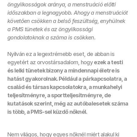
öngyilkosságok aránya, a menstruáció előtti 
időszakban a legnagyobb. Ahogy a menstruációt 
követően csökken a belső feszültség, enyhülnek 
a PMS tünetek és az öngyilkossági 
gondolatoknak a száma is csökken. 
Nyilván ez a legextrémebb eset, de abban is 
egyetért az orvostársadalom, hogy 
ezek a testi 
és lelki tünetek bizony a mindennapi életre is 
hatást gyakorolnak. Például a párkapcsolatra, a 
család és társas kapcsolatokra, a munkahelyi 
teljesítményre, a sportteljesítményre, de 
kutatások szerint, még az autóbalesetek száma 
is több, a PMS-sel küzdő nőknél.
Nem világos, hogy egyes nőknél miért alakul ki 