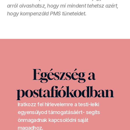
arról olvashatsz, hogy mi mindent tehetsz azért, 
hogy kompenzáld PMS tüneteidet.
Egészség a 
postafiókodban
Iratkozz fel hírlevelemre a testi-lelki 
egyensúlyod támogatásáért- segíts 
önmagadnak kapcsolódni saját 
magadhoz.