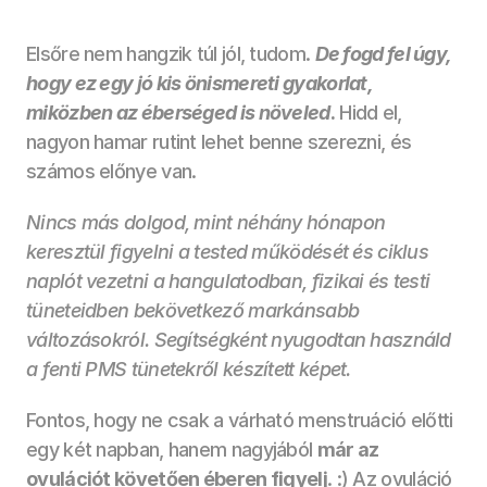
Elsőre nem hangzik túl jól, tudom. 
De fogd fel úgy, 
hogy ez egy jó kis önismereti gyakorlat, 
miközben az éberséged is növeled
.
 Hidd el, 
nagyon hamar rutint lehet benne szerezni, és 
számos előnye van.
Nincs más dolgod, mint néhány hónapon 
keresztül figyelni a tested működését és ciklus 
naplót vezetni a hangulatodban, fizikai és testi 
tüneteidben bekövetkező markánsabb 
változásokról. Segítségként nyugodtan használd 
a fenti PMS tünetekről készített képet. 
Fontos, hogy ne csak a várható menstruáció előtti 
egy két napban, hanem nagyjából 
már az 
ovulációt követően éberen figyelj
. :) Az ovuláció 