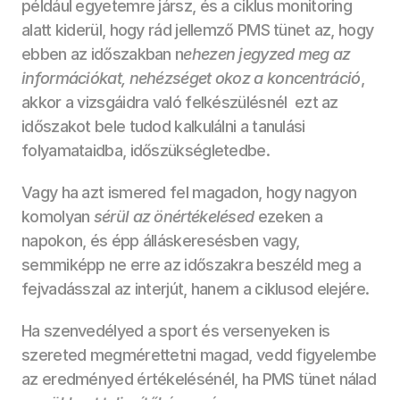
például egyetemre jársz, és a ciklus monitoring 
alatt kiderül, hogy rád jellemző PMS tünet az, hogy 
ebben az időszakban n
ehezen jegyzed meg az 
információkat, nehézséget okoz a koncentráció
, 
akkor a vizsgáidra való felkészülésnél  ezt az 
időszakot bele tudod kalkulálni a tanulási 
folyamataidba, időszükségletedbe.
Vagy ha azt ismered fel magadon, hogy nagyon 
komolyan
 sérül az önértékelésed
 ezeken a 
napokon, és épp álláskeresésben vagy, 
semmiképp ne erre az időszakra beszéld meg a 
fejvadásszal az interjút, hanem a ciklusod elejére.
Ha szenvedélyed a sport és versenyeken is 
szereted megmérettetni magad, vedd figyelembe 
az eredményed értékelésénél, ha PMS tünet nálad 