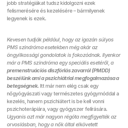
jobb stratégiákat tudsz kidolgozni ezek 
felismerésére és kezelésére – bármilyenek 
legyenek is ezek.
Kevesen tudják például, hogy az igazán súlyos 
PMS szindróma esetekben még akár az 
öngyilkossági gondolatok is fokozódnak. Ilyenkor 
már a PMS szindróma egy speciális esetéről, a 
premenstruációs diszfóriás zavarról (PMDD) 
beszélünk ami a pszichiátriai megfogalmazása a 
betegségnek.
Itt már nem elég csak egy 
nőgyógyászati vagy természetes gyógymóddal a 
kezelés, hanem pszichiátert is be kell vonni 
pszichoterápiára, vagy gyógyszer felírására. 
Ugyanis azt már nagyon régóta megfigyelték az 
orvoslásban, hogy a nők által elkövetett 