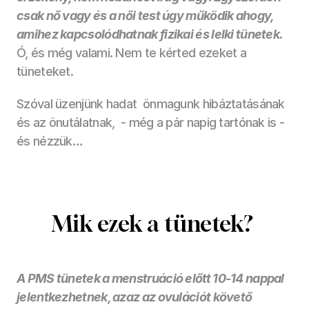
csak nő vagy és a női test úgy működik ahogy, 
amihez kapcsolódhatnak fizikai és lelki tünetek. 
Ó, és még valami. Nem te kérted ezeket a 
tüneteket.
Szóval üzenjünk hadat  önmagunk hibáztatásának 
és az önutálatnak,  - még a pár napig tartónak is -  
és nézzük…
Mik ezek a tünetek? 
A PMS tünetek a menstruáció előtt 10-14 nappal 
jelentkezhetnek, azaz az ovulációt követő 