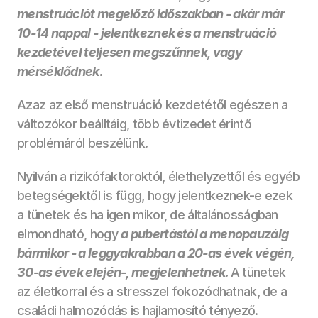
menstruációt megelőző időszakban - akár már 
10-14 nappal - jelentkeznek és a menstruáció 
kezdetével teljesen megszűnnek
,
 vagy 
mérséklődnek. 
Azaz az első menstruáció kezdetétől egészen a 
változókor beálltáig, több évtizedet érintő 
problémáról beszélünk. 
Nyilván a rizikófaktoroktól, élethelyzettől és egyéb 
betegségektől is függ, hogy jelentkeznek-e ezek 
a tünetek és ha igen mikor, de általánosságban 
elmondható, hogy 
a pubertástól a menopauzáig 
bármikor - a leggyakrabban a 20-as évek végén, 
30-as évek elején-, megjelenhetnek. 
A tünetek 
az életkorral és a stresszel fokozódhatnak, de a 
családi halmozódás is hajlamosító tényező.