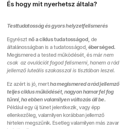
És hogy mit nyerhetsz általa?
Testtudatosság és gyors helyzetfelismerés 
Egyrészt 
nő a ciklus tudatosságod,
 de 
általánosságban is a tudatosságod, 
éberséged.
Megismered a tested működését, és már 
nem 
csak  az ovulációt fogod felismerni, hanem a rád 
jellemző luteális szakasszal is tisztában leszel. 
Ez azért is jó, mert
ha megismered a rád jellemző 
teljes ciklus működését, nagyon hamar fel fog 
tűnni, ha ebben valamilyen változás áll be. 
Például egy új tünet jelentkezik, vagy épp 
ellenkezőleg, valamilyen korábban jellemző 
hirtelen megszűnik. Esetleg valamilyen más zavar 