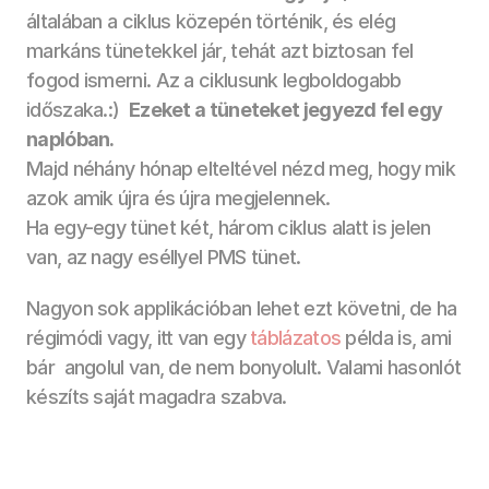
általában a ciklus közepén történik, és elég 
markáns tünetekkel jár, tehát azt biztosan fel 
fogod ismerni. Az a ciklusunk legboldogabb 
időszaka.:)  
Ezeket a tüneteket jegyezd fel egy 
naplóban.
Majd néhány hónap elteltével nézd meg, hogy mik 
azok amik újra és újra megjelennek. 
Ha egy-egy tünet két, három ciklus alatt is jelen 
van, az nagy eséllyel PMS tünet. 
Nagyon sok applikációban lehet ezt követni, de ha 
régimódi vagy, itt van egy 
táblázatos
 példa is, ami 
bár  angolul van, de nem bonyolult. Valami hasonlót 
készíts saját magadra szabva. 