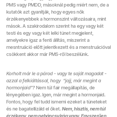
PMS vagy PMDD, másoknál pedig miért nem, de a 
kutatók azt gyanítják, hogy egyes nők 
érzékenyebbek a hormonszint változásaira, mint 
mások. A szakirodalom szerint ha egy vagy két 
testi és egy vagy két lelki tünet megjelent, 
amelyekre igaz a fenti állítás, miszerint a 
mesntruáció előtt jelentkezett és a menstruációval 
csökkent akkor már PMS-ről beszélünk. 
Korholt már le a párod - vagy te saját magadat -  
azzal a felkiáltással, hogy  “jajj, már megint a 
hormonjaid”? 
Nem túl fair megállapítás, de 
lényegében igaz. Igen, már megint a hormonjaid. 
Fontos, hogy fel tudd ismerni ezeket a tüneteket 
és ne bagatellizáld el őket. 
Nem, hisztis, nem túl 
érzékeny, nem nebáncsvirág vagy. Egyszerűen 