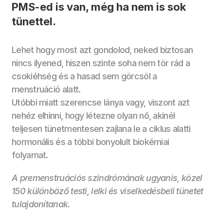
PMS-ed is van, még ha nem is sok 
tünettel.

Lehet hogy most azt gondolod, neked biztosan 
nincs ilyened, hiszen szinte soha nem tör rád a 
csokiéhség és a hasad sem görcsöl a 
menstruáció alatt. 
Utóbbi miatt szerencse lánya vagy, viszont azt 
nehéz elhinni, hogy létezne olyan nő, akinél 
teljesen tünetmentesen zajlana le a ciklus alatti 
hormonális és a többi bonyolult biokémiai 
folyamat. 
A premenstruációs szindrómának ugyanis, közel 
150 különböző testi, lelki és viselkedésbeli tünetet 
tulajdonítanak. 