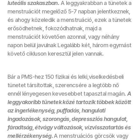
luteális szakaszban.
A leggyakrabban a tünetek a 
menstruációt megelőző 5-7 napban jelentkeznek, 
és ahogy közeledik a menstruáció, ezek a tünetek 
erősödhetnek, fokozódhatnak, majd a 
menstruációt követően azonnal, vagy néhány 
napon belül javulnak Legalább két, három egymást 
követő cikluson keresztül jelen vannak. 
Bár a PMS-hez 150 fizikai és lelki,viselkedésbeli 
tünetet társítottak, szerencsére a legtöbb nő 
ennél lényegesen kevesebbet tapasztal magán. 
A 
leggyakoribb tünetek közé tartozik többek között 
az ingerlékenység, puffadás, hangulati 
ingadozások, szorongás, depressziós hangulat, 
fáradtság, étvágy változások, vízvisszatartás és 
mellérzékenység. 
A menstruációs görcsök vagy 