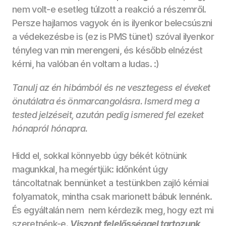
nem volt-e esetleg túlzott a reakció a részemről. 
Persze hajlamos vagyok én is ilyenkor belecsúszni 
a védekezésbe is (ez is PMS tünet) szóval ilyenkor 
tényleg van min merengeni, és később elnézést 
kérni, ha valóban én voltam a ludas. :) 
Tanulj az én hibámból és ne vesztegess el éveket 
önutálatra és önmarcangolásra. Ismerd meg a 
tested jelzéseit, azután pedig ismered fel ezeket 
hónapról hónapra. 
Hidd el, sokkal könnyebb úgy békét kötnünk 
magunkkal, ha megértjük: 
i
dőnként úgy 
táncoltatnak bennünket a testünkben zajló kémiai 
folyamatok, mintha csak marionett bábuk lennénk. 
És egyáltalán nem  nem kérdezik meg, hogy ezt mi 
szeretnénk-e. 
Viszont felelősséggel tartozunk 