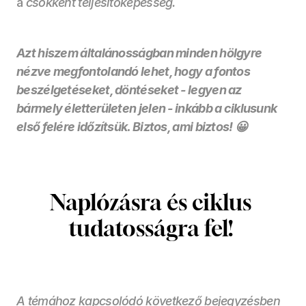
a 
csökkent teljesítőképesség.
Azt hiszem általánosságban minden hölgyre 
nézve megfontolandó lehet, hogy a fontos 
beszélgetéseket, döntéseket - legyen az 
bármely életterületen jelen - inkább a ciklusunk 
első felére időzítsük. Biztos, ami biztos! 😀 
Naplózásra és ciklus 
tudatosságra fel! 
A témához kapcsolódó következő bejegyzésben 