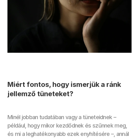
Miért fontos, hogy ismerjük a ránk 
jellemző tüneteket?
Minél jobban tudatában vagy a tüneteidnek – 
például, hogy mikor kezdődnek és szűnnek meg, 
és mi a leghatékonyabb ezek enyhítésére –, annál 