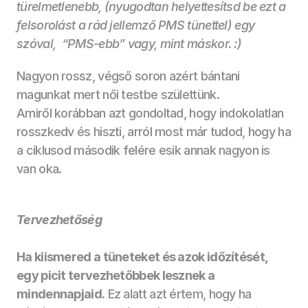
türelmetlenebb, (nyugodtan helyettesítsd be ezt a 
felsorolást a rád jellemző PMS tünettel) egy 
szóval,  “PMS-ebb” vagy, mint máskor. :) 
Nagyon rossz, végső soron azért bántani 
magunkat mert női testbe születtünk. 
Amiről korábban azt gondoltad, hogy indokolatlan 
rosszkedv és hiszti, arról most már tudod, hogy ha 
a ciklusod második felére esik annak nagyon is 
van oka.
Tervezhetőség
Ha kiismered a tüneteket és azok időzítését, 
egy picit tervezhetőbbek lesznek a 
mindennapjaid.
 Ez alatt azt értem, hogy ha 