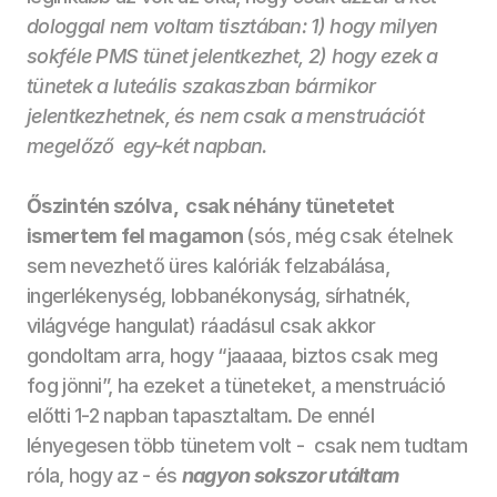
dologgal nem voltam tisztában: 1) hogy milyen 
sokféle PMS tünet jelentkezhet, 2) hogy ezek a 
tünetek a luteális szakaszban bármikor 
jelentkezhetnek, és nem csak a menstruációt 
megelőző  egy-két napban. 
Őszintén szólva,  csak néhány tünetetet 
ismertem fel magamon 
(sós, még csak ételnek 
sem nevezhető üres kalóriák felzabálása, 
ingerlékenység, lobbanékonyság, sírhatnék, 
világvége hangulat) ráadásul csak akkor 
gondoltam arra, hogy “jaaaaa, biztos csak meg 
fog jönni”, ha ezeket a tüneteket, a menstruáció 
előtti 1-2 napban tapasztaltam. De ennél 
lényegesen több tünetem volt -  csak nem tudtam 
róla, hogy az - és 
nagyon sokszor utáltam 